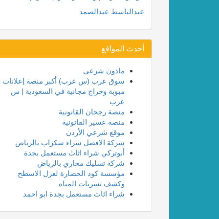
عبدالباسط عبدالصمد
أحدث المواقع
ماذون شرعي
سوق عرب (س عرب) أكبر منصة إعلانات
مبوبة وحراج مجانية في السعودية | س
عرب
منصة رجحان القانونية
منصة عسير القانونية
موقع شرعي الأردن
شركة الافضل شراء سكراب بالرياض
أبوتركي شراء اثاث مستعمل بجدة
شركة تسليك مجاري بالرياض
مؤسسة كود الحضارة لعزل الاسطح
وكشف تسربات المياه
شراء اثاث مستعمل بجدة ابو احمد