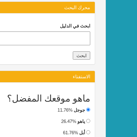
محرك البحث
ابحث في الدليل
الاستفتاء
ماهو موقعك المفضل؟
جوجل
11.76%
ياهو
26.47%
أبل
61.76%