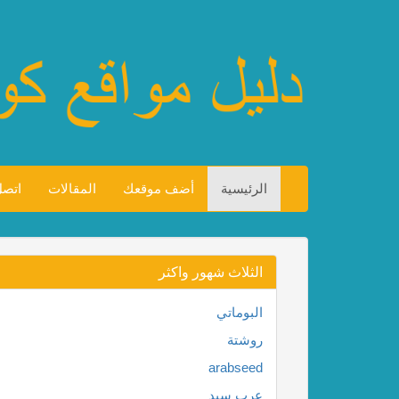
الرئيسية
أضف موقعك
المقالات
اتصل
الثلاث شهور واكثر
البوماتي
روشتة
arabseed
عرب سيد