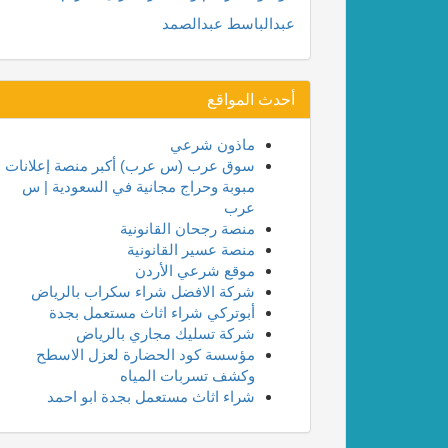
عبدالباسط عبدالصمد
أحدث المواقع
ماذون شرعي
سوق عرب (س عرب) أكبر منصة إعلانات
مبوبة وحراج مجانية في السعودية | س
عرب
منصة رجحان القانونية
منصة عسير القانونية
موقع شرعي الأردن
شركة الافضل شراء سكراب بالرياض
أبوتركي شراء اثاث مستعمل بجدة
شركة تسليك مجاري بالرياض
مؤسسة كود الحضارة لعزل الاسطح
وكشف تسربات المياه
شراء اثاث مستعمل بجدة ابو احمد