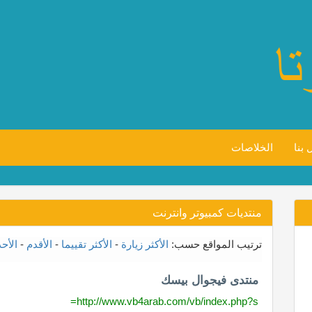
 بنا
الخلاصات
منتديات كمبيوتر وانترنت
ترتيب المواقع حسب:
الأكثر زيارة
-
الأكثر تقييما
-
الأقدم
-
الأح
منتدى فيجوال بيسك
http://www.vb4arab.com/vb/index.php?s=