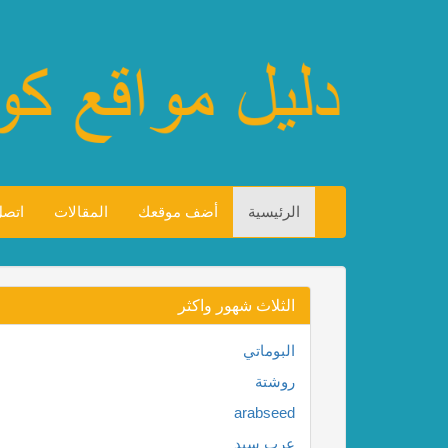
الرئيسية
أضف موقعك
المقالات
اتصل
الثلاث شهور واكثر
البوماتي
روشتة
arabseed
عرب سيد