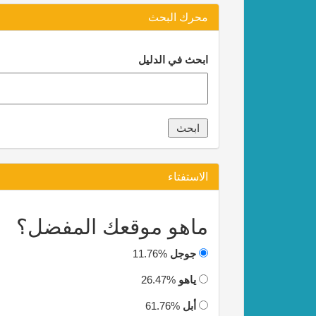
محرك البحث
ابحث في الدليل
الاستفتاء
ماهو موقعك المفضل؟
جوجل
11.76%
ياهو
26.47%
أبل
61.76%