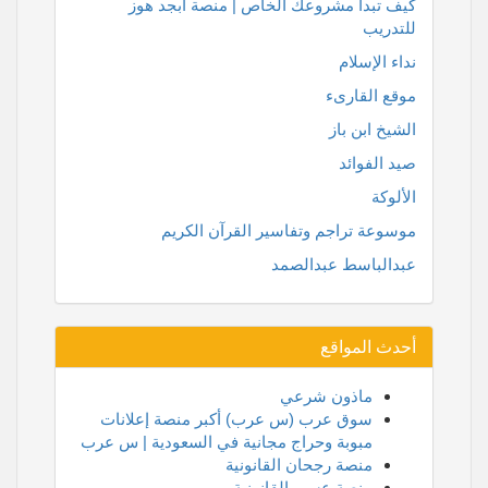
كيف تبدا مشروعك الخاص | منصة أبجد هوز
للتدريب
نداء الإسلام
موقع القارىء
الشيخ ابن باز
صيد الفوائد
الألوكة
موسوعة تراجم وتفاسير القرآن الكريم
عبدالباسط عبدالصمد
أحدث المواقع
ماذون شرعي
سوق عرب (س عرب) أكبر منصة إعلانات
مبوبة وحراج مجانية في السعودية | س عرب
منصة رجحان القانونية
منصة عسير القانونية