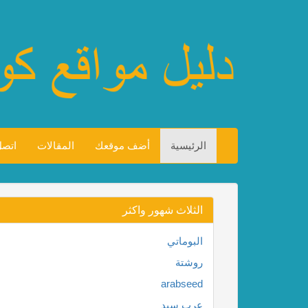
الرئيسية
أضف موقعك
المقالات
اتصل
الثلاث شهور واكثر
البوماتي
روشتة
arabseed
عرب سيد