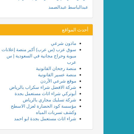
عبدالباسط عبدالصمد
أحدث المواقع
ماذون شرعي
سوق عرب (س عرب) أكبر منصة إعلانات
مبوبة وحراج مجانية في السعودية | س
عرب
منصة رجحان القانونية
منصة عسير القانونية
موقع شرعي الأردن
شركة الافضل شراء سكراب بالرياض
أبوتركي شراء اثاث مستعمل بجدة
شركة تسليك مجاري بالرياض
مؤسسة كود الحضارة لعزل الاسطح
وكشف تسربات المياه
شراء اثاث مستعمل بجدة ابو احمد