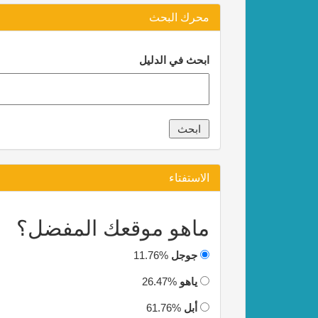
محرك البحث
ابحث في الدليل
الاستفتاء
ماهو موقعك المفضل؟
جوجل
11.76%
ياهو
26.47%
أبل
61.76%