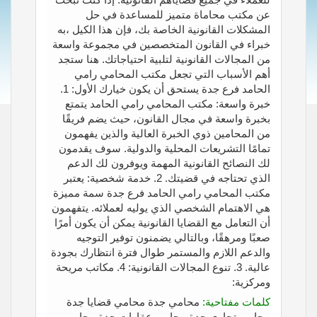
عن مكتب محاماة متميز للمساعدة في حل
المشكلات القانونية الخاصة بك، فإن هذا الكيل ،به
خبراء في القانون المتخصصين في مجموعة واسعة
من المجالات القانونية لتلبية احتياجاتك. هنا ستجد
أهم الأسباب التي تجعل مكتب المحامي رامي
الحامد فرع جدة يستحق أن يكون خيارك الأول: 1.
خبرة واسعة: مكتب المحامي رامي الحامد يتمتع
بخبرة واسعة في مجال القانون، حيث يضم فريقًا
من المحامين ذوي الخبرة العالية والذين يفهمون
تمامًا التشريعات المحلية والدولية. سوف يقدمون
لك النصائح القانونية المهمة ويوفرون لك الدعم
الذي تحتاجه في قضيتك. 2. خدمة شخصية: يعتبر
مكتب المحامي رامي الحامد فرع جدة سمة مميزة
هي الاهتمام الشخصي الذي يوليه لعملائه. يتفهمون
أن التعامل مع القضايا القانونية يمكن أن يكون أمرًا
صعبًا ومرهقًا، وبالتالي يضمنون توفير التوجيه
والدعم اللازم والمستمر طوال فترة انتظارك بجودة
عالية. 3. تنوع المجالات القانونية: 4. مكاتب مريحة
ومركزية:
كلمات مفتاحية:
محامي جدة محامي قضايا جدة
محامي تجاري جدة محامي عقارات جدة محامي