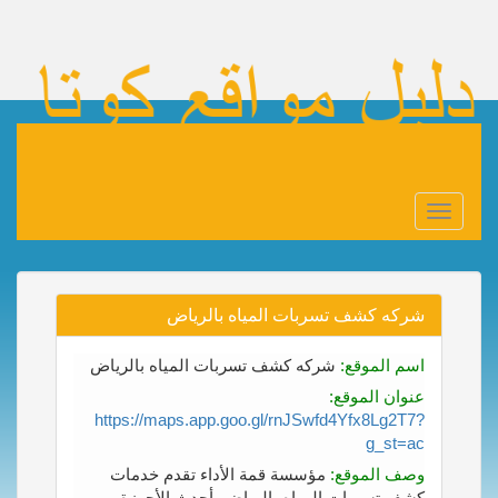
Toggle
navigation
شركه كشف تسربات المياه بالرياض
اسم الموقع:
شركه كشف تسربات المياه بالرياض
عنوان الموقع:
https://maps.app.goo.gl/rnJSwfd4Yfx8Lg2T7?
g_st=ac
وصف الموقع:
مؤسسة قمة الأداء تقدم خدمات
كشف تسربات المياه بالرياض بأحدث الأجهزة