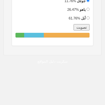
جوجل
11.76%
ياهو
26.47%
أبل
61.76%
11.76%
26.47%
61.76%
Complete
Complete
Complete
سكربت دليل المواقع