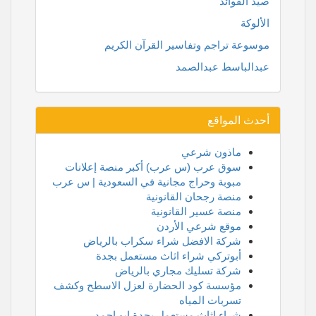
صيد الفوائد
الألوكة
موسوعة تراجم وتفاسير القرآن الكريم
عبدالباسط عبدالصمد
أحدث المواقع
ماذون شرعي
سوق عرب (س عرب) أكبر منصة إعلانات
مبوبة وحراج مجانية في السعودية | س عرب
منصة رجحان القانونية
منصة عسير القانونية
موقع شرعي الأردن
شركة الافضل شراء سكراب بالرياض
أبوتركي شراء اثاث مستعمل بجدة
شركة تسليك مجاري بالرياض
مؤسسة كود الحضارة لعزل الاسطح وكشف
تسربات المياه
شراء اثاث مستعمل بجدة ابو احمد