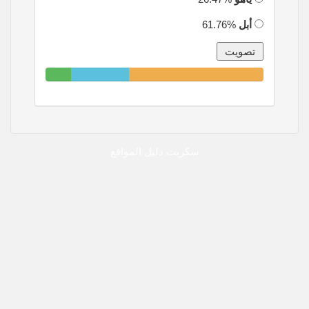
أبل
61.76%
11.76%
26.47%
61.76%
Complete
Complete
Complete
سكربت دليل المواقع