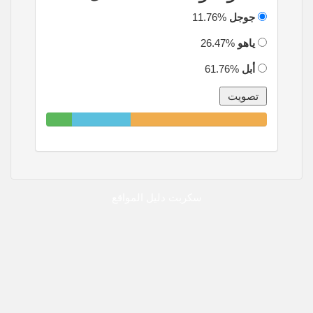
جوجل
11.76%
ياهو
26.47%
أبل
61.76%
11.76%
26.47%
61.76%
Complete
Complete
Complete
سكربت دليل المواقع